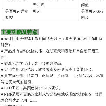
天计算）
阀值
是否可选远程
可选
是否可选
GPS
监控
同步
主要功能及特点
●
设计阴雨天连续工作时间15天以上（每天按
10
小时工作时间
计算）。
● 产品具有自动光控功能，在阴雨天和夜晚灯具自动开启工
作。
●
标准化光学设计，光电转换效率高。
● 采用专用LED芯片，转换效率及寿命远高于普通LED。
●
具有抗冲击、防雷电、耐日晒、抗雨雪、
可抵抗台风、冰雹
等恶劣天气的侵袭
。
●
LED
工艺，
其颜色符合
IALA
要求。
● 内部采用可更换的密封式铅酸蓄电池
或磷酸铁锂电池
，使用
寿命可达2年/
5
年以上。