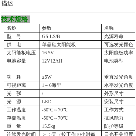
描述
技术规格
名称
参数
名称
型 号
GS-LS/
B
光源寿命
供 电
单晶硅太阳能板
可选发光颜色
太阳能板电压
16.5V
太阳能板功率
电池容量
12V12AH
电池类型
功 耗
≤
5
W
垂直发光角度
可视距离
1
～
6
海里
水平发光角度
光 强
/
外形尺寸
光 源
LED
安装尺寸
工作温度
-
5
0℃～
7
0℃
工作方式
存储
温度
-
5
0℃～70℃
抗风能力
重 量
15.5
kg
防护等级
连续发光时间
＞
15
天（按工作10
小时每
日光开关照度