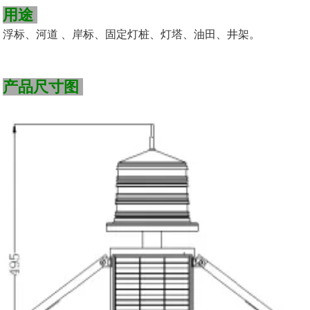
用途
浮标
、
河
道
、
岸标
、
固定灯桩
、灯塔、
油田
、
井架。
产品尺寸图